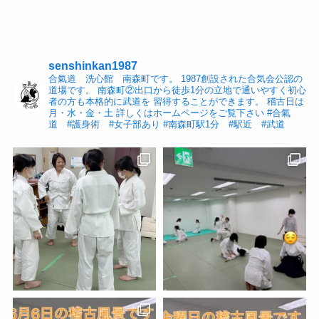
senshinkan1987
合氣道 洗心館 南森町です。
1987創設された合気会公認の
道場です。
南森町②出口から徒歩1分の立地で通いやすく初心
者の方も本格的に武道を
習得することができます。
稽古日は
月・水・金・土
詳しくはホームページをご覧下さい
#合氣
道 #護身術 #女子部あり
#南森町駅1分 #駅近 #武道